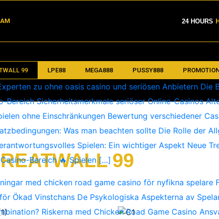
3 AM
24 HOURS
TWALL 99
LPE88
MEGA888
PUSSY888
PROMOTIO
Experten zu ohne oasis casino und seriösen Anbietern Die 
o-Bereich Sicherheitsmerkmale seriöser Online-Casinos Alt
pielen ohne Einschränkungen Bewertung verschiedener Cas
zbedingungen: Was man beachten sollte Die Rolle der Al
VIP2U ONLINE CASINO
rantwortungsvolles Spielen: Ein wichtiger Aspekt Neue Tr
REATWALL 99
Casino-Bereich 🔥 Spielen […]
ningar med chicken road game casino för nyfikna spelare 
 för Ökad Vinstchans De Psykologiska Aspekterna av Spela
ombination? Riskerna med Chicken Road Game Casino Ansvar