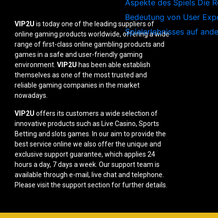
Aspekte des Spiels Die R
Bedeutung von User Expe
VIP2U
is today one of the leading suppliers of
Spielerlebnisses auf and
online gaming products worldwide, offering a wide
range of first-class online gambling products and
games in a safe and user-friendly gaming
environment.
VIP2U
has been able establish
themselves as one of the most trusted and
reliable gaming companies in the market
nowadays.
VIP2U
offers its customers a wide selection of
innovative products such as Live Casino, Sports
Betting and slots games. In our aim to provide the
best service online we also offer the unique and
exclusive support guarantee, which applies 24
hours a day, 7 days a week. Our support team is
available through e-mail, live chat and telephone.
Please visit the support section for further details.