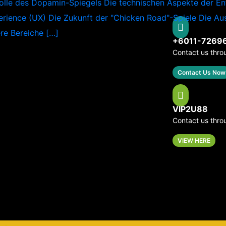
olle des Dopamin-Spiegels Die technischen Aspekte der En
rience (UX) Die Zukunft der "Chicken Road"-Spiele Die A
ere Bereiche […]
+6011-7269
Contact us thr
Contact Us Now
VIP2U88
Contact us thr
VIEW HERE